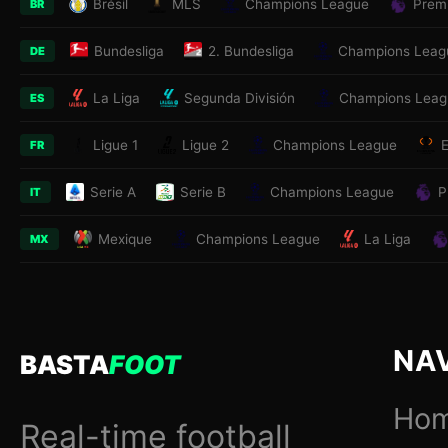
Brésil
MLS
Champions League
Prem
BR
Bundesliga
2. Bundesliga
Champions Leag
DE
La Liga
Segunda División
Champions Leag
ES
Ligue 1
Ligue 2
Champions League
FR
Serie A
Serie B
Champions League
P
IT
Mexique
Champions League
La Liga
MX
NA
BASTA
FOOT
Ho
Real-time football