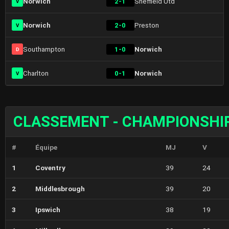
Norwich
2-1
Sheffield Utd
V
Norwich
2-0
Preston
V
Southampton
1-0
Norwich
D
Charlton
0-1
Norwich
V
CLASSEMENT - CHAMPIONSHI
#
Équipe
MJ
V
1
Coventry
39
24
2
Middlesbrough
39
20
3
Ipswich
38
19