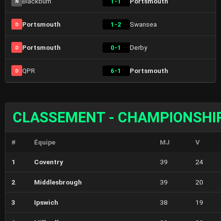
Blackburn
1-1
Portsmouth
N
Portsmouth
1-2
Swansea
D
Portsmouth
0-1
Derby
D
QPR
6-1
Portsmouth
D
CLASSEMENT - CHAMPIONSHI
#
Équipe
MJ
V
1
Coventry
39
24
2
Middlesbrough
39
20
3
Ipswich
38
19