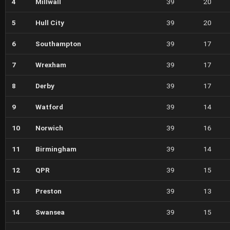
4
Millwall
39
20
5
Hull City
39
20
6
Southampton
39
17
7
Wrexham
39
17
8
Derby
39
17
9
Watford
39
14
10
Norwich
39
16
11
Birmingham
39
14
12
QPR
39
15
13
Preston
39
13
14
Swansea
39
15