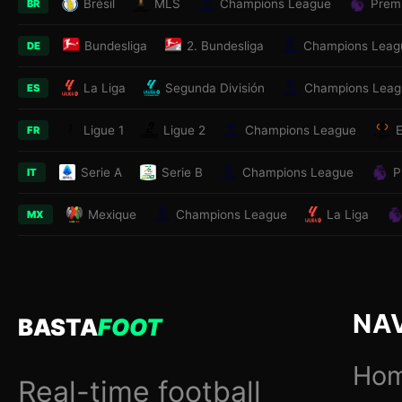
Brésil
MLS
Champions League
Prem
BR
Bundesliga
2. Bundesliga
Champions Leag
DE
La Liga
Segunda División
Champions Leag
ES
Ligue 1
Ligue 2
Champions League
FR
Serie A
Serie B
Champions League
P
IT
Mexique
Champions League
La Liga
MX
NA
BASTA
FOOT
Ho
Real-time football