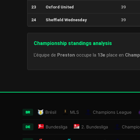
23
Oxford United
39
24
Sheffield Wednesday
39
Championship standings analysis
L'équipe de
Preston
occupe la
13e
place en
Champ
Brésil
MLS
Champions League
BR
Bundesliga
2. Bundesliga
Champio
DE