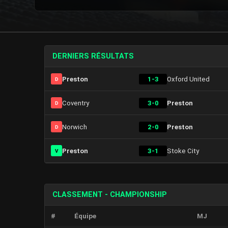
DERNIERS RÉSULTATS
Preston
1-3
Oxford United
D
Coventry
3-0
Preston
D
Norwich
2-0
Preston
D
Preston
3-1
Stoke City
V
CLASSEMENT - CHAMPIONSHIP
#
Équipe
MJ