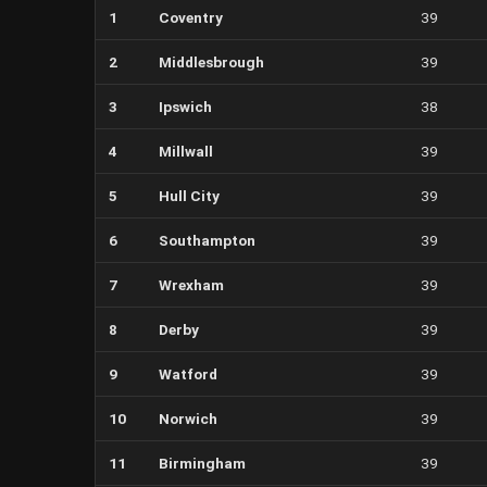
1
Coventry
39
2
Middlesbrough
39
3
Ipswich
38
4
Millwall
39
5
Hull City
39
6
Southampton
39
7
Wrexham
39
8
Derby
39
9
Watford
39
10
Norwich
39
11
Birmingham
39