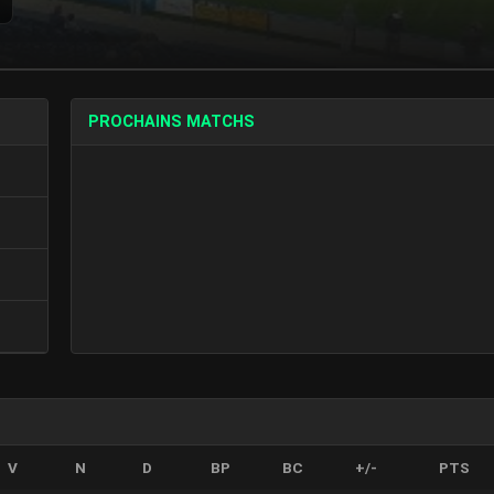
PROCHAINS MATCHS
V
N
D
BP
BC
+/-
PTS