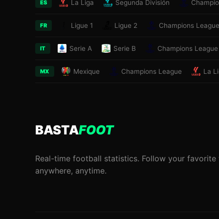
La Liga
Segunda División
Champio
ES
Ligue 1
Ligue 2
Champions Leagu
FR
Serie A
Serie B
Champions League
IT
Mexique
Champions League
La L
MX
BASTA
FOOT
Real-time football statistics. Follow your favorit
anywhere, anytime.