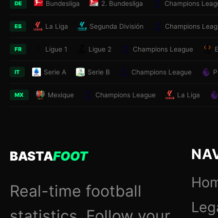
Bundesliga
2. Bundesliga
Champions Leag
DE
La Liga
Segunda División
Champions Leag
ES
Ligue 1
Ligue 2
Champions League
FR
Serie A
Serie B
Champions League
P
IT
Mexique
Champions League
La Liga
MX
NA
BASTA
FOOT
Ho
Real-time football
Leg
statistics. Follow your