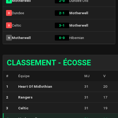
Motherwell
2-0
Dundee Utd
V
Dundee
2-1
Motherwell
D
Celtic
3-1
Motherwell
D
Motherwell
0-0
Hibernian
N
CLASSEMENT - ÉCOSSE
#
Équipe
MJ
V
1
Heart Of Midlothian
31
20
2
Rangers
31
17
3
Celtic
31
19