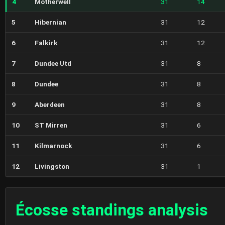
4
Motherwell
31
14
5
Hibernian
31
12
6
Falkirk
31
12
7
Dundee Utd
31
8
8
Dundee
31
8
9
Aberdeen
31
8
10
ST Mirren
31
6
11
Kilmarnock
31
6
12
Livingston
31
1
Écosse standings analysis