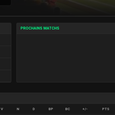
PROCHAINS MATCHS
V
N
D
BP
BC
+/-
PTS