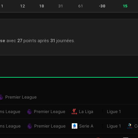
1
12
18
31
61
-30
15
se
avec
27
points après
31
journées.
Premier League
ns League
Premier League
La Liga
Ligue 1
ns League
Premier League
Serie A
Ligue 1
C