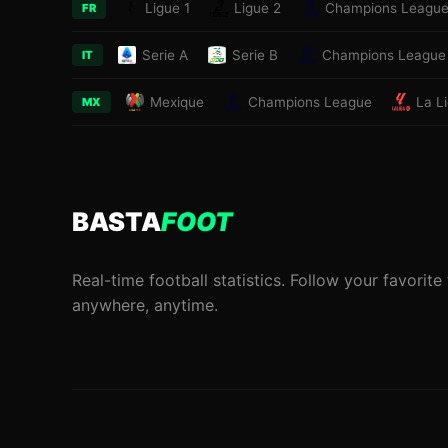
Ligue 1
Ligue 2
Champions Leagu
FR
Serie A
Serie B
Champions League
IT
Mexique
Champions League
La L
MX
BASTA
FOOT
Real-time football statistics. Follow your favorit
anywhere, anytime.