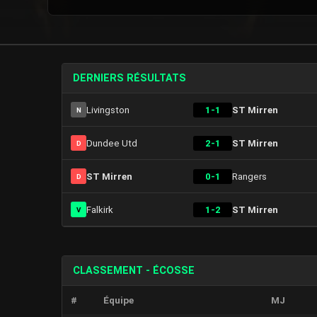
DERNIERS RÉSULTATS
Livingston
1-1
ST Mirren
N
Dundee Utd
2-1
ST Mirren
D
ST Mirren
0-1
Rangers
D
Falkirk
1-2
ST Mirren
V
CLASSEMENT - ÉCOSSE
#
Équipe
MJ