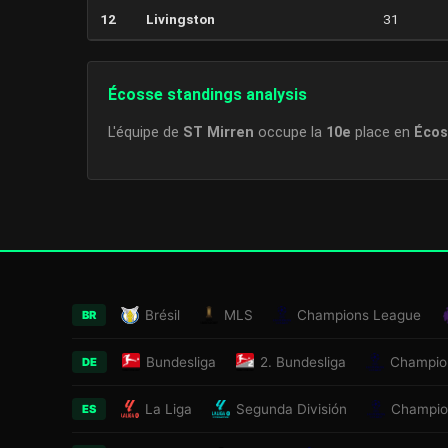
12
Livingston
31
Écosse standings analysis
L'équipe de
ST Mirren
occupe la
10e
place en
Écos
Brésil
MLS
Champions League
BR
Bundesliga
2. Bundesliga
Champio
DE
La Liga
Segunda División
Champio
ES