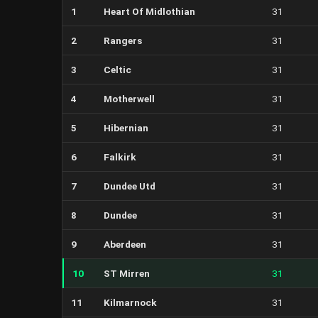
1
Heart Of Midlothian
31
2
Rangers
31
3
Celtic
31
4
Motherwell
31
5
Hibernian
31
6
Falkirk
31
7
Dundee Utd
31
8
Dundee
31
9
Aberdeen
31
10
ST Mirren
31
11
Kilmarnock
31