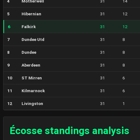
4
Motherwell
31
14
5
Hibernian
31
12
6
Falkirk
31
12
7
Dundee Utd
31
8
8
Dundee
31
8
9
Aberdeen
31
8
10
ST Mirren
31
6
11
Kilmarnock
31
6
12
Livingston
31
1
Écosse standings analysis