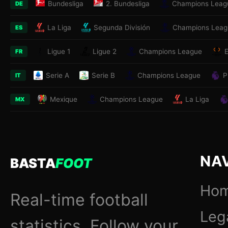
Bundesliga
2. Bundesliga
Champions Leag
DE
La Liga
Segunda División
Champions Leag
ES
Ligue 1
Ligue 2
Champions League
FR
Serie A
Serie B
Champions League
P
IT
Mexique
Champions League
La Liga
MX
NA
BASTA
FOOT
Ho
Real-time football
Leg
statistics. Follow your