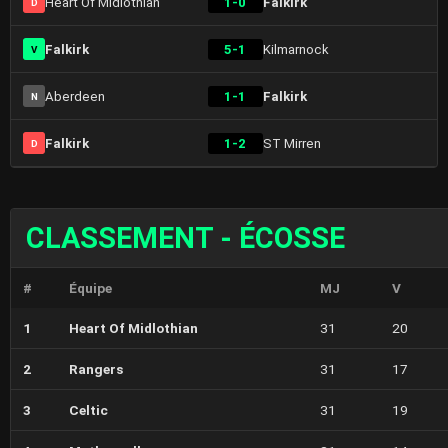
Heart Of Midlothian
1-0
Falkirk
D
Falkirk
5-1
Kilmarnock
V
Aberdeen
1-1
Falkirk
N
Falkirk
1-2
ST Mirren
D
CLASSEMENT - ÉCOSSE
#
Équipe
MJ
V
1
Heart Of Midlothian
31
20
2
Rangers
31
17
3
Celtic
31
19