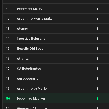
41
Deportivo Maipu
1
42
Argentino Monte Maíz
1
43
Atenas
1
44
Sportivo Belgrano
1
45
Newells Old Boys
1
46
Atlanta
1
47
CA Estudiantes
1
48
Agropecuario
1
49
Argentino de Merlo
1
50
Deportivo Madryn
1
51
Gimnasia Chivilcoy
1