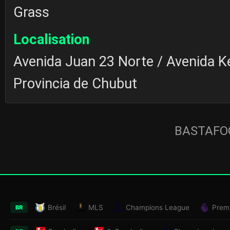
Grass
Localisation
Avenida Juan 23 Norte / Avenida 
Provincia de Chubut
BASTAFOO
Brésil
MLS
Champions League
Prem
BR