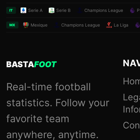
Serie A
Serie B
Champions League
P
IT
Mexique
Champions League
La Liga
MX
NA
BASTA
FOOT
Ho
Real-time football
Leg
statistics. Follow your
Inf
favorite team
Con
anywhere, anytime.