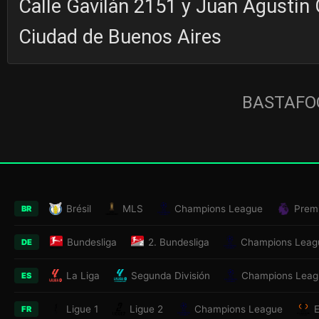
Calle Gavilán 2151 y Juan Agustín G
Ciudad de Buenos Aires
BASTAFOO
Brésil
MLS
Champions League
Prem
BR
Bundesliga
2. Bundesliga
Champions Leag
DE
La Liga
Segunda División
Champions Leag
ES
Ligue 1
Ligue 2
Champions League
FR