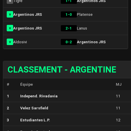
Tigre
1-1
Argentinos JRS
N
Argentinos JRS
1-0
Platense
V
Argentinos JRS
2-1
Lanus
V
Aldosivi
0-2
Argentinos JRS
V
CLASSEMENT - ARGENTINE
#
Équipe
MJ
1
Independ. Rivadavia
11
2
Velez Sarsfield
11
3
Estudiantes L.P.
12