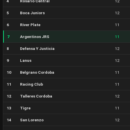
4
Rosario Central
12
5
Boca Juniors
12
6
River Plate
11
7
Argentinos JRS
11
8
Defensa Y Justicia
12
9
Lanus
12
10
Belgrano Cordoba
11
11
Racing Club
11
12
Talleres Cordoba
12
13
Tigre
11
14
San Lorenzo
12