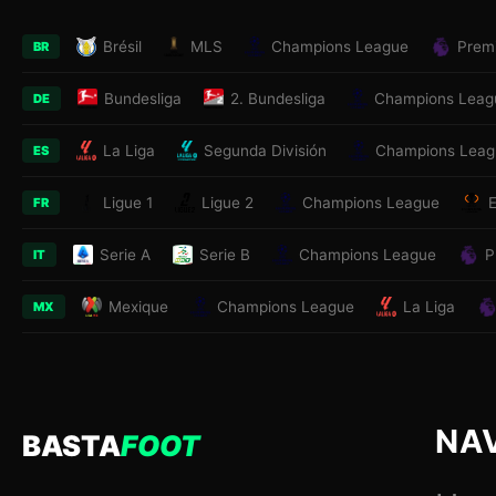
Brésil
MLS
Champions League
Prem
BR
Bundesliga
2. Bundesliga
Champions Leag
DE
La Liga
Segunda División
Champions Leag
ES
Ligue 1
Ligue 2
Champions League
FR
Serie A
Serie B
Champions League
P
IT
Mexique
Champions League
La Liga
MX
NA
BASTA
FOOT