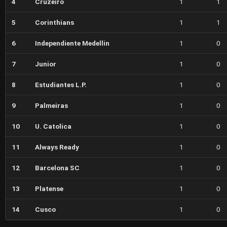
4
Cruzeiro
1
1
5
Corinthians
1
1
6
Independiente Medellin
1
0
7
Junior
1
0
8
Estudiantes L.P.
1
0
9
Palmeiras
1
0
10
U. Catolica
1
0
11
Always Ready
1
0
12
Barcelona SC
1
0
13
Platense
1
0
14
Cusco
1
0