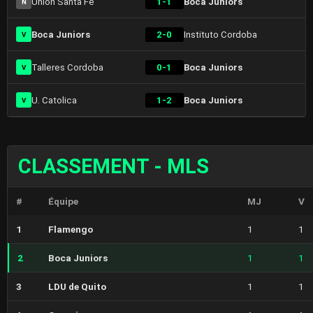
Union Santa Fe
1-1
Boca Juniors
N
Boca Juniors
2-0
Instituto Cordoba
V
Talleres Cordoba
0-1
Boca Juniors
V
U. Catolica
1-2
Boca Juniors
V
CLASSEMENT - MLS
#
Équipe
MJ
V
1
Flamengo
1
1
2
Boca Juniors
1
1
3
LDU de Quito
1
1