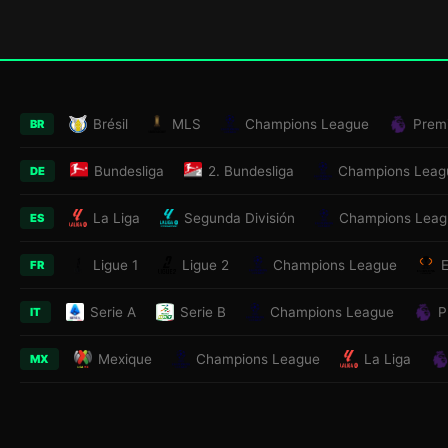
Brésil
MLS
Champions League
Prem
BR
Bundesliga
2. Bundesliga
Champions Leag
DE
La Liga
Segunda División
Champions Leag
ES
Ligue 1
Ligue 2
Champions League
FR
Serie A
Serie B
Champions League
P
IT
Mexique
Champions League
La Liga
MX