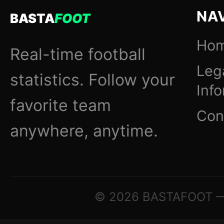
NA
BASTA
FOOT
Ho
Real-time football
Leg
statistics. Follow your
Inf
favorite team
Con
anywhere, anytime.
© 2026 BASTAFOOT — ©