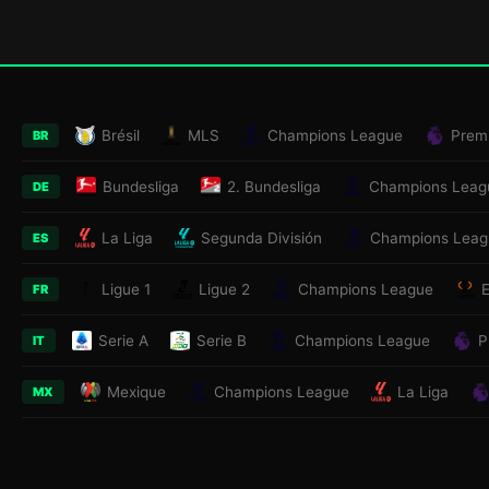
Brésil
MLS
Champions League
Prem
BR
Bundesliga
2. Bundesliga
Champions Leag
DE
La Liga
Segunda División
Champions Leag
ES
Ligue 1
Ligue 2
Champions League
FR
Serie A
Serie B
Champions League
P
IT
Mexique
Champions League
La Liga
MX