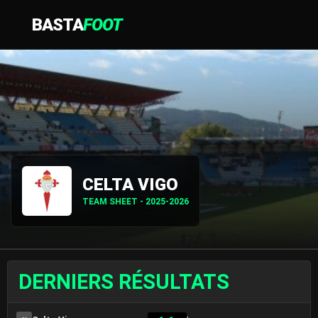
BASTA
FOOT
CELTA VIGO
TEAM SHEET - 2025-2026
DERNIERS RÉSULTATS