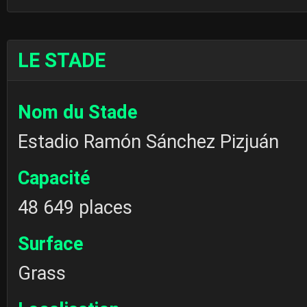
LE STADE
Nom du Stade
Estadio Ramón Sánchez Pizjuán
Capacité
48 649 places
Surface
Grass