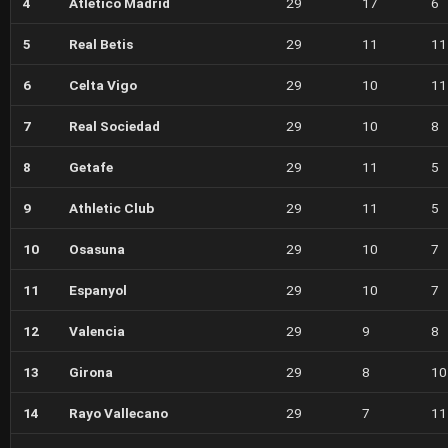
4
Atletico Madrid
29
17
6
5
Real Betis
29
11
11
6
Celta Vigo
29
10
11
7
Real Sociedad
29
10
8
8
Getafe
29
11
5
9
Athletic Club
29
11
5
10
Osasuna
29
10
7
11
Espanyol
29
10
7
12
Valencia
29
9
8
13
Girona
29
8
10
14
Rayo Vallecano
29
7
11