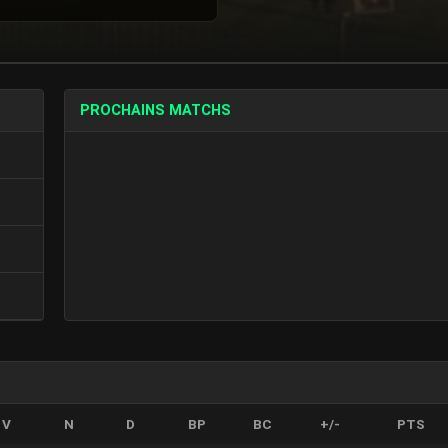
PROCHAINS MATCHS
V
N
D
BP
BC
+/-
PTS