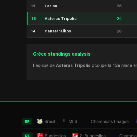
12
Larisa
26
13
Asteras Tripolis
26
14
Panserraikos
26
Grèce standings analysis
L'équipe de
Asteras Tripolis
occupe la
13e
place 
Brésil
MLS
Champions League
BR
Bundesliga
2. Bundesliga
Champio
DE