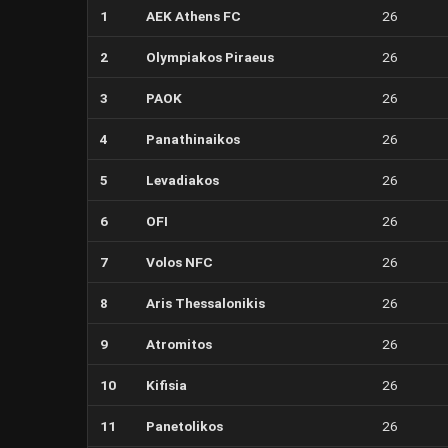
1
AEK Athens FC
26
2
Olympiakos Piraeus
26
3
PAOK
26
4
Panathinaikos
26
5
Levadiakos
26
6
OFI
26
7
Volos NFC
26
8
Aris Thessalonikis
26
9
Atromitos
26
10
Kifisia
26
11
Panetolikos
26