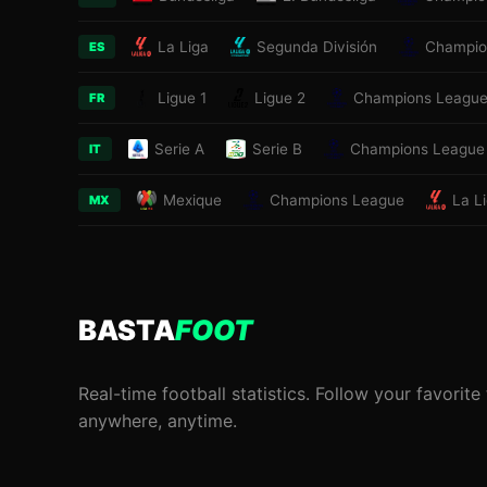
La Liga
Segunda División
Champio
ES
Ligue 1
Ligue 2
Champions Leagu
FR
Serie A
Serie B
Champions League
IT
Mexique
Champions League
La L
MX
BASTA
FOOT
Real-time football statistics. Follow your favorit
anywhere, anytime.