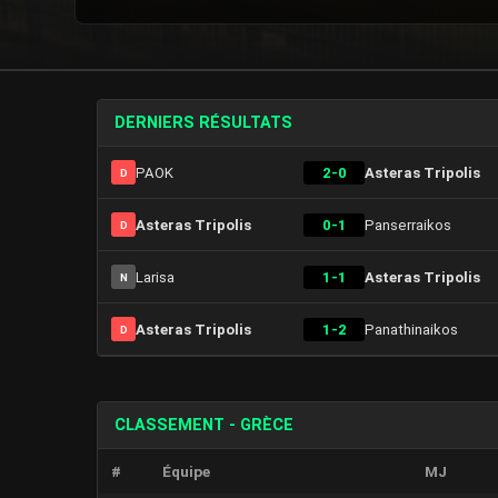
DERNIERS RÉSULTATS
PAOK
2-0
Asteras Tripolis
D
Asteras Tripolis
0-1
Panserraikos
D
Larisa
1-1
Asteras Tripolis
N
Asteras Tripolis
1-2
Panathinaikos
D
CLASSEMENT - GRÈCE
#
Équipe
MJ