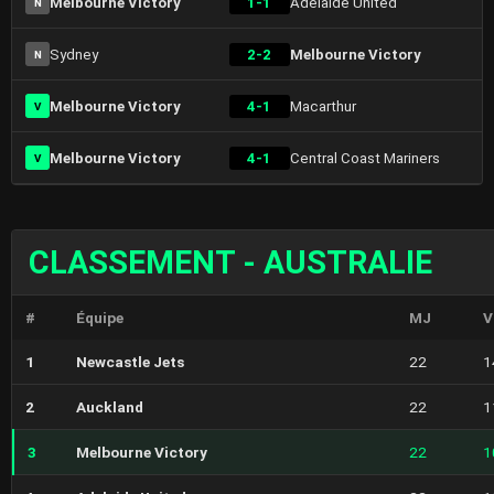
Melbourne Victory
1-1
Adelaide United
N
Sydney
2-2
Melbourne Victory
N
Melbourne Victory
4-1
Macarthur
V
Melbourne Victory
4-1
Central Coast Mariners
V
CLASSEMENT - AUSTRALIE
#
Équipe
MJ
V
1
Newcastle Jets
22
1
2
Auckland
22
1
3
Melbourne Victory
22
1