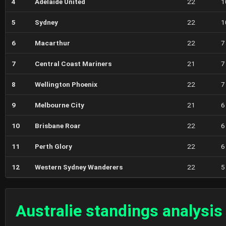
4
Adelaide United
22
1
5
Sydney
22
1
6
Macarthur
22
7
7
Central Coast Mariners
21
7
8
Wellington Phoenix
22
7
9
Melbourne City
21
6
10
Brisbane Roar
22
6
11
Perth Glory
22
6
12
Western Sydney Wanderers
22
5
Australie standings analysis