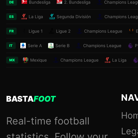
Bundesliga
2. Bundesliga
Champions Leag
DE
La Liga
Segunda División
Champions Leag
ES
Ligue 1
Ligue 2
Champions League
FR
Serie A
Serie B
Champions League
P
IT
Mexique
Champions League
La Liga
MX
NA
BASTA
FOOT
Ho
Real-time football
Leg
statistics. Follow your