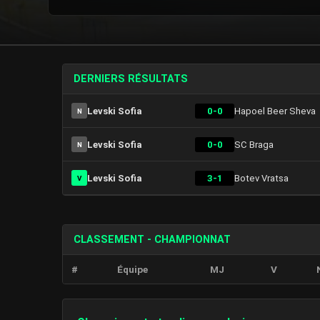
DERNIERS RÉSULTATS
Levski Sofia
0-0
Hapoel Beer Sheva
N
Levski Sofia
0-0
SC Braga
N
Levski Sofia
3-1
Botev Vratsa
V
CLASSEMENT - CHAMPIONNAT
#
Équipe
MJ
V