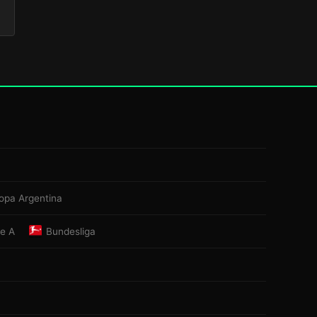
opa Argentina
ie A
Bundesliga