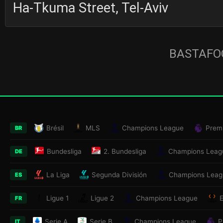
Ha-Tkuma Street, Tel-Aviv
BASTAFOO
Brésil
MLS
Champions League
Prem
BR
Bundesliga
2. Bundesliga
Champions Leag
DE
La Liga
Segunda División
Champions Leag
ES
Ligue 1
Ligue 2
Champions League
FR
Serie A
Serie B
Champions League
P
IT