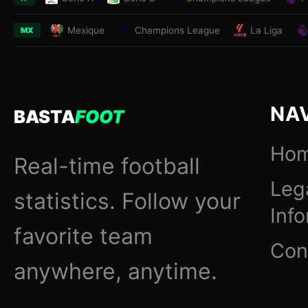
Mexique
Champions League
La Liga
MX
NA
BASTA
FOOT
Ho
Real-time football
Leg
statistics. Follow your
Inf
favorite team
Con
anywhere, anytime.