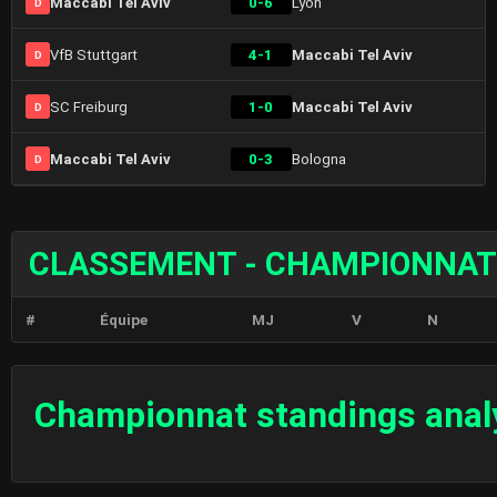
Maccabi Tel Aviv
0-6
Lyon
D
VfB Stuttgart
4-1
Maccabi Tel Aviv
D
SC Freiburg
1-0
Maccabi Tel Aviv
D
Maccabi Tel Aviv
0-3
Bologna
D
CLASSEMENT - CHAMPIONNAT
#
Équipe
MJ
V
N
Championnat standings anal