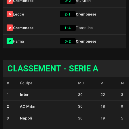
Cremonese
0-2
AC Milan
D
Lecce
2-1
Cremonese
D
Cremonese
1-4
Fiorentina
D
Parma
0-2
Cremonese
V
CLASSEMENT - SERIE A
#
Équipe
MJ
V
N
1
Inter
30
22
3
2
AC Milan
30
18
9
3
Napoli
30
19
5