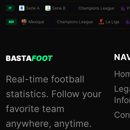
Serie A
Serie B
Champions League
P
IT
Mexique
Champions League
La Liga
MX
NA
BASTA
FOOT
Ho
Real-time football
Leg
statistics. Follow your
Inf
favorite team
Con
anywhere, anytime.