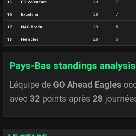
15
FC Volendam
28
7
16
Excelsior
28
7
17
NAC Breda
28
5
18
Heracles
28
5
Pays-Bas standings analysis
L'équipe de
GO Ahead Eagles
occ
avec
32
points après
28
journée