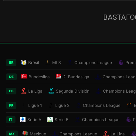
BASTAFOO
Brésil
MLS
Champions League
Prem
BR
Bundesliga
2. Bundesliga
Champions Leag
DE
La Liga
Segunda División
Champions Leag
ES
Ligue 1
Ligue 2
Champions League
FR
Serie A
Serie B
Champions League
P
IT
Mexique
Champions League
La Liga
MX