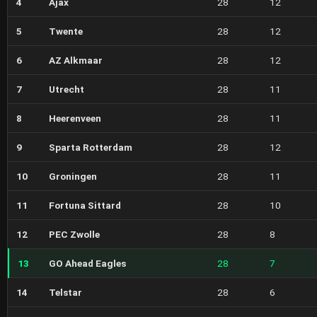
4
Ajax
28
12
5
Twente
28
12
6
AZ Alkmaar
28
12
7
Utrecht
28
11
8
Heerenveen
28
11
9
Sparta Rotterdam
28
12
10
Groningen
28
11
11
Fortuna Sittard
28
10
12
PEC Zwolle
28
8
13
GO Ahead Eagles
28
7
14
Telstar
28
6