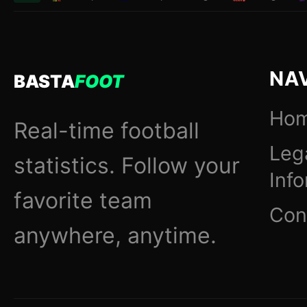
NA
BASTA
FOOT
Ho
Real-time football
Leg
statistics. Follow your
Inf
favorite team
Con
anywhere, anytime.