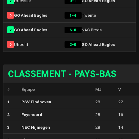
Excelsior
0-1
GO Ahead Eagles
V
GO Ahead Eagles
1-4
Twente
D
GO Ahead Eagles
6-0
NAC Breda
V
Utrecht
2-0
GO Ahead Eagles
D
CLASSEMENT - PAYS-BAS
#
Équipe
MJ
V
1
PSV Eindhoven
28
22
2
Feyenoord
28
16
3
NEC Nijmegen
28
14