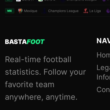
Mexique
Champions League
La Liga
MX
NA
BASTA
FOOT
Ho
Real-time football
Leg
statistics. Follow your
Inf
favorite team
Con
anywhere, anytime.