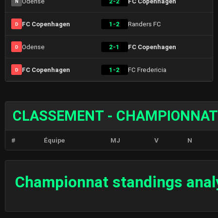
Odense
2-2
FC Copenhagen
N
FC Copenhagen
1-2
Randers FC
D
Odense
2-1
FC Copenhagen
D
FC Copenhagen
1-2
FC Fredericia
D
CLASSEMENT - CHAMPIONNAT
#
Équipe
MJ
V
N
Championnat standings anal