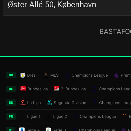
Øster Allé 50, København
BASTAFOO
Brésil
MLS
Champions League
Prem
BR
Bundesliga
2. Bundesliga
Champions Leag
DE
La Liga
Segunda División
Champions Leag
ES
Ligue 1
Ligue 2
Champions League
FR
Serie A
Serie B
Champions League
P
IT