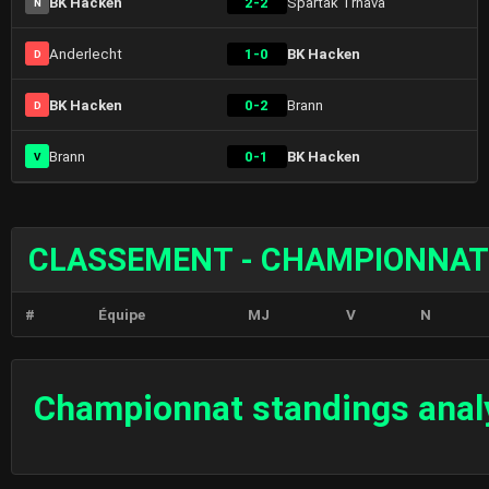
BK Hacken
2-2
Spartak Trnava
N
Anderlecht
1-0
BK Hacken
D
BK Hacken
0-2
Brann
D
Brann
0-1
BK Hacken
V
CLASSEMENT - CHAMPIONNAT
#
Équipe
MJ
V
N
Championnat standings anal