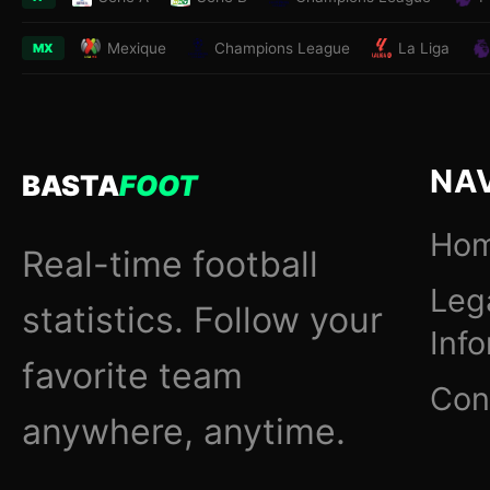
Mexique
Champions League
La Liga
MX
NA
BASTA
FOOT
Ho
Real-time football
Leg
statistics. Follow your
Inf
favorite team
Con
anywhere, anytime.