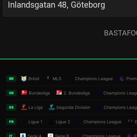
Inlandsgatan 48, Göteborg
BASTAFOO
Brésil
MLS
Champions League
Prem
BR
Bundesliga
2. Bundesliga
Champions Leag
DE
La Liga
Segunda División
Champions Leag
ES
Ligue 1
Ligue 2
Champions League
FR
Serie A
Serie B
Champions League
P
IT