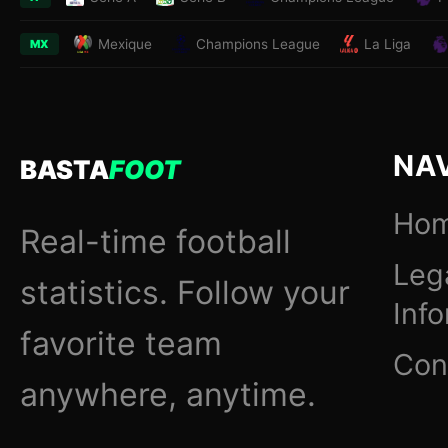
Mexique
Champions League
La Liga
MX
NA
BASTA
FOOT
Ho
Real-time football
Leg
statistics. Follow your
Inf
favorite team
Con
anywhere, anytime.