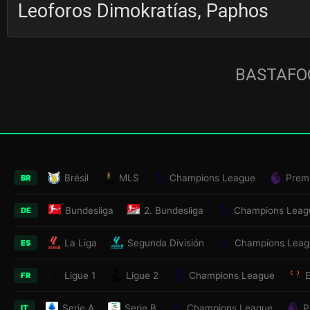
Leoforos Dimokratías, Paphos
BASTAFOO
Brésil
MLS
Champions League
Prem
BR
Bundesliga
2. Bundesliga
Champions Leag
DE
La Liga
Segunda División
Champions Leag
ES
Ligue 1
Ligue 2
Champions League
FR
Serie A
Serie B
Champions League
P
IT