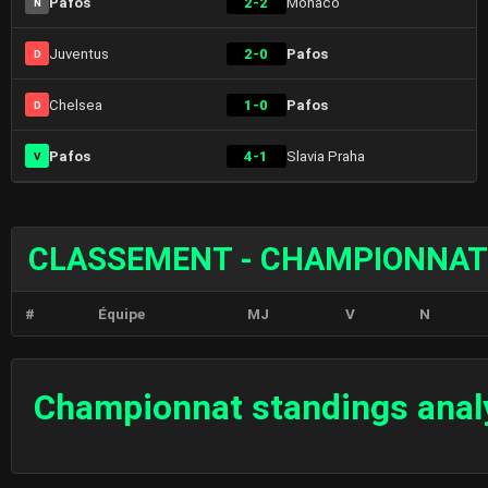
Pafos
2-2
Monaco
N
Juventus
2-0
Pafos
D
Chelsea
1-0
Pafos
D
Pafos
4-1
Slavia Praha
V
CLASSEMENT - CHAMPIONNAT
#
Équipe
MJ
V
N
Championnat standings anal