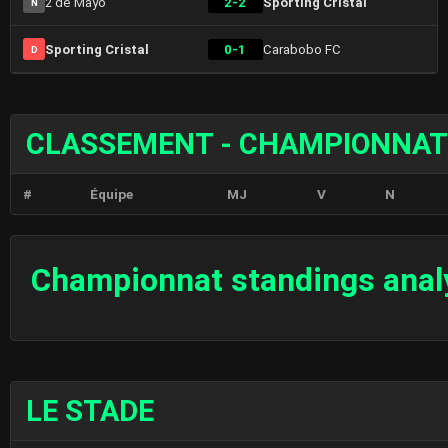
2 de Mayo
2-2
Sporting Cristal
N
Sporting Cristal
0-1
Carabobo FC
D
CLASSEMENT - CHAMPIONNAT
#
Équipe
MJ
V
N
Championnat standings anal
LE STADE