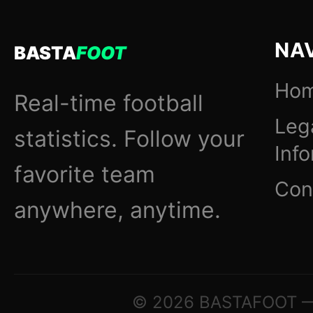
NA
BASTA
FOOT
Ho
Real-time football
Leg
statistics. Follow your
Inf
favorite team
Con
anywhere, anytime.
© 2026 BASTAFOOT — ©