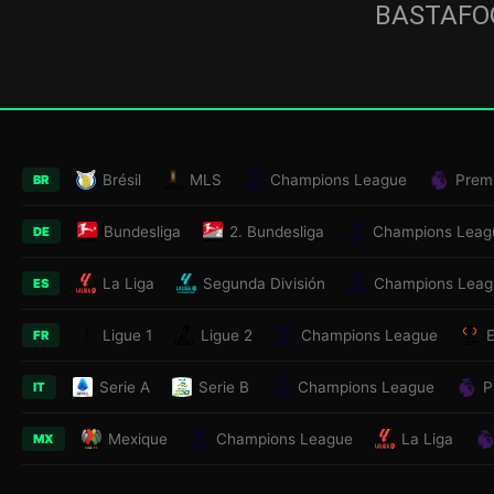
BASTAFOO
Brésil
MLS
Champions League
Prem
BR
Bundesliga
2. Bundesliga
Champions Leag
DE
La Liga
Segunda División
Champions Leag
ES
Ligue 1
Ligue 2
Champions League
FR
Serie A
Serie B
Champions League
P
IT
Mexique
Champions League
La Liga
MX