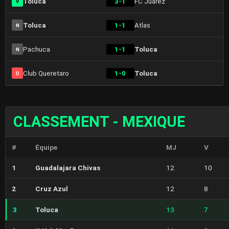
Toluca
3-1
FC Juarez
V
Toluca
1-1
Atlas
N
Pachuca
1-1
Toluca
N
Club Queretaro
1-0
Toluca
D
CLASSEMENT - MEXIQUE
#
Équipe
MJ
V
1
Guadalajara Chivas
12
10
2
Cruz Azul
12
8
3
Toluca
13
7