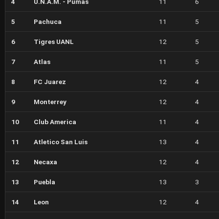
4
U.N.A.M. - Pumas
11
6
5
Pachuca
11
5
6
Tigres UANL
12
5
7
Atlas
11
5
8
FC Juarez
12
4
9
Monterrey
12
4
10
Club America
11
4
11
Atletico San Luis
13
4
12
Necaxa
12
4
13
Puebla
13
3
14
Leon
12
4