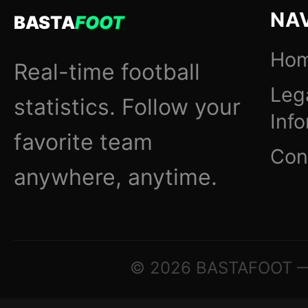
NA
BASTA
FOOT
Ho
Real-time football
Leg
statistics. Follow your
Inf
favorite team
Con
anywhere, anytime.
© 2026 BASTAFOOT — ©