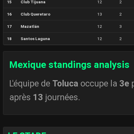
15
Club Tijuana
12
2
16
Club Queretaro
13
2
17
Mazatlán
12
3
18
Santos Laguna
12
2
Mexique standings analysis
L'équipe de
Toluca
occupe la
3e
p
après
13
journées.