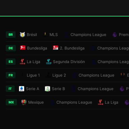
Brésil
MLS
Champions League
Prem
BR
Bundesliga
2. Bundesliga
Champions Leag
DE
La Liga
Segunda División
Champions Leag
ES
Ligue 1
Ligue 2
Champions League
FR
Serie A
Serie B
Champions League
P
IT
Mexique
Champions League
La Liga
MX