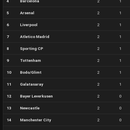
4
Barcelona
2
1
5
Arsenal
2
1
6
Liverpool
2
1
7
Atletico Madrid
2
1
8
Sporting CP
2
1
9
Tottenham
2
1
10
Bodo/Glimt
2
1
11
Galatasaray
2
1
12
Bayer Leverkusen
2
0
13
Newcastle
2
0
14
Manchester City
2
0