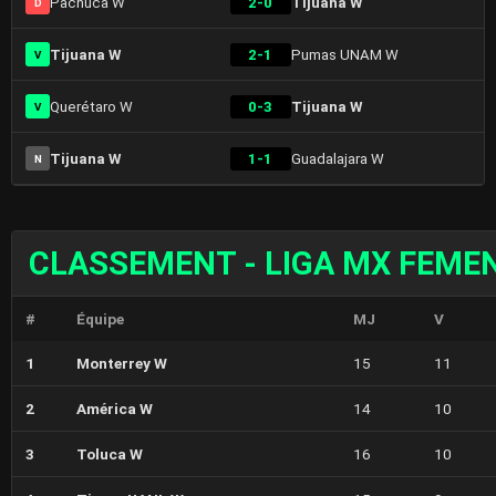
Pachuca W
2-0
Tijuana W
D
Tijuana W
2-1
Pumas UNAM W
V
Querétaro W
0-3
Tijuana W
V
Tijuana W
1-1
Guadalajara W
N
CLASSEMENT - LIGA MX FEMEN
#
Équipe
MJ
V
1
Monterrey W
15
11
2
América W
14
10
3
Toluca W
16
10