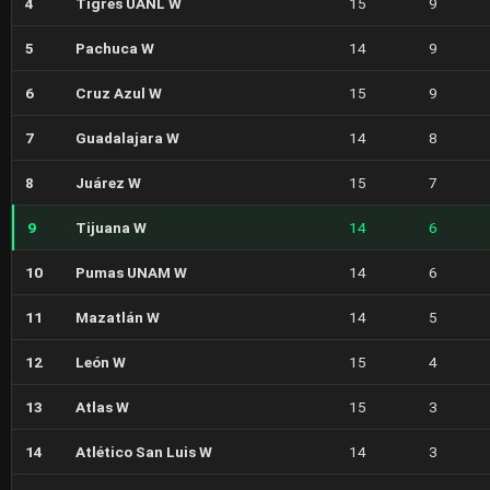
4
Tigres UANL W
15
9
5
Pachuca W
14
9
6
Cruz Azul W
15
9
7
Guadalajara W
14
8
8
Juárez W
15
7
9
Tijuana W
14
6
10
Pumas UNAM W
14
6
11
Mazatlán W
14
5
12
León W
15
4
13
Atlas W
15
3
14
Atlético San Luis W
14
3