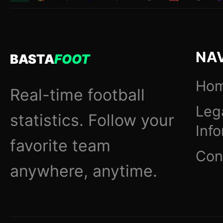
NA
BASTA
FOOT
Ho
Real-time football
Leg
statistics. Follow your
Inf
favorite team
Con
anywhere, anytime.