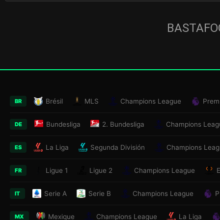
BASTAFOO
Brésil
MLS
Champions League
Prem
BR
Bundesliga
2. Bundesliga
Champions Leag
DE
La Liga
Segunda División
Champions Leag
ES
Ligue 1
Ligue 2
Champions League
FR
Serie A
Serie B
Champions League
P
IT
Mexique
Champions League
La Liga
MX