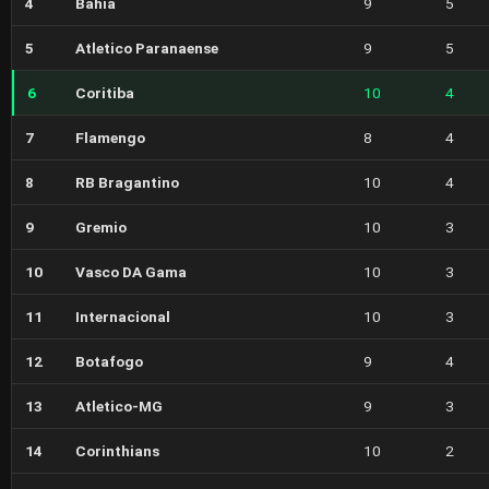
4
Bahia
9
5
5
Atletico Paranaense
9
5
6
Coritiba
10
4
7
Flamengo
8
4
8
RB Bragantino
10
4
9
Gremio
10
3
10
Vasco DA Gama
10
3
11
Internacional
10
3
12
Botafogo
9
4
13
Atletico-MG
9
3
14
Corinthians
10
2