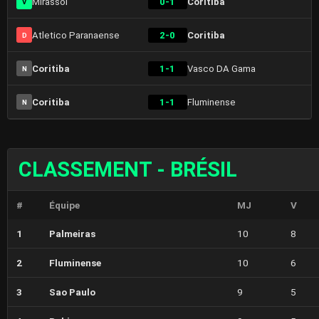
Mirassol
0-1
Coritiba
V
Atletico Paranaense
2-0
Coritiba
D
Coritiba
1-1
Vasco DA Gama
N
Coritiba
1-1
Fluminense
N
CLASSEMENT - BRÉSIL
#
Équipe
MJ
V
1
Palmeiras
10
8
2
Fluminense
10
6
3
Sao Paulo
9
5