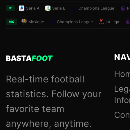
Serie A
Serie B
Champions League
P
IT
Mexique
Champions League
La Liga
MX
NA
BASTA
FOOT
Ho
Real-time football
Leg
statistics. Follow your
Inf
favorite team
Con
anywhere, anytime.