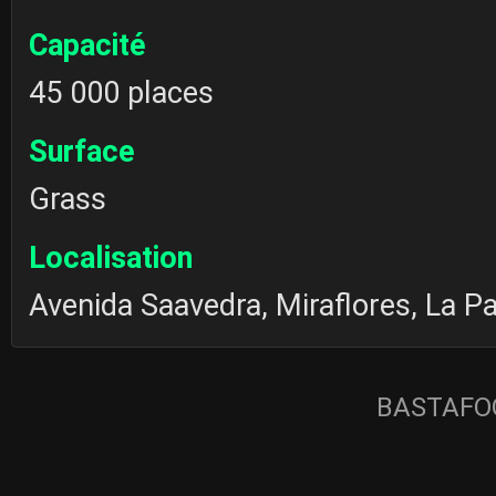
Capacité
45 000 places
Surface
Grass
Localisation
Avenida Saavedra, Miraflores, La P
BASTAFOO